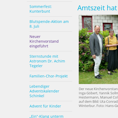
Amtszeit hat
Sommerfest:
Kunterbunt
Blutspende-Aktion am
8. Juli
Neuer
Kirchenvorstand
eingeführt
Sternstunde mit
Astronom Dr. Achim
Tegeler
Familien-Chor-Projekt
Lebendiger
Der neue Kirchenvorstand
Adventskalender
Inga Göbert, Yannik Soll
Schinkel
Hestermann, Manuel Coll
auf dem Bild: Uta Conrad,
Winterbur. Foto: Hans-
Advent für Kinder
„Ein“-Klang unterm