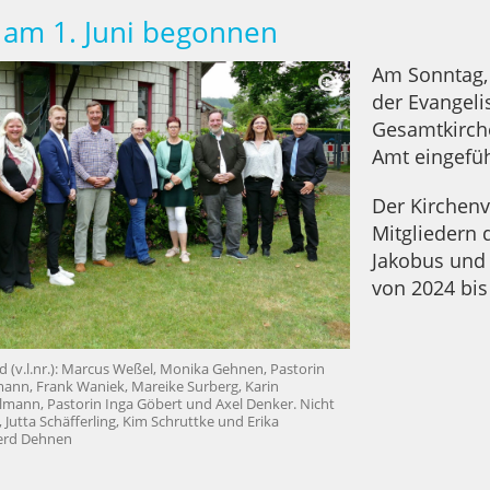
 am 1. Juni begonnen
Am Sonntag, 
der Evangeli
Gesamtkirche
Amt eingefüh
Der Kirchenv
Mitgliedern
Jakobus und
von 2024 bis
 (v.l.nr.): Marcus Weßel, Monika Gehnen, Pastorin
mann, Frank Waniek, Mareike Surberg, Karin
mann, Pastorin Inga Göbert und Axel Denker. Nicht
 Jutta Schäfferling, Kim Schruttke und Erika
Gerd Dehnen