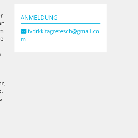
er
ANMELDUNG
on
im
fvdrkkitagretesch@gmail.co
e,
m
n
r,
o.
s