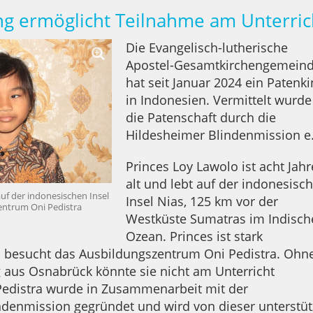
ng ermöglicht Teilnahme am Unterric
Die Evangelisch-lutherische
Apostel-Gesamtkirchengemein
hat seit Januar 2024 ein Patenk
in Indonesien. Vermittelt wurde
die Patenschaft durch die
Hildesheimer Blindenmission e
Princes Loy Lawolo ist acht Jahr
alt und lebt auf der indonesisc
auf der indonesischen Insel
Insel Nias, 125 km vor der
entrum Oni Pedistra
Westküste Sumatras im Indisch
Ozean. Princes ist stark
 besucht das Ausbildungszentrum Oni Pedistra. Ohn
 aus Osnabrück könnte sie nicht am Unterricht
Pedistra wurde in Zusammenarbeit mit der
ndenmission gegründet und wird von dieser unterstüt